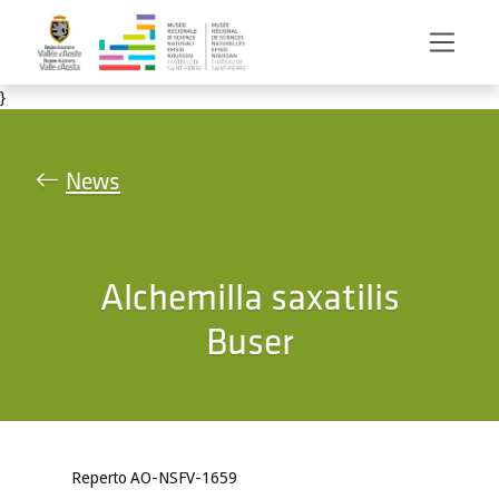
Salta al contenuto principale
}
News
Alchemilla saxatilis
Buser
Reperto AO-NSFV-1659