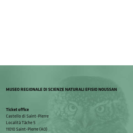
MUSEO REGIONALE DI SCIENZE NATURALI EFISIO NOUSSAN
Ticket office
Castello di Saint-Pierre
Località Tâche 5
11010 Saint-Pierre (AO)